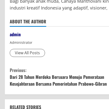
Bagi banyak anak muda, Cahaya Manthovani kin
industri kreatif Indonesia yang adaptif, visioner
ABOUT THE AUTHOR
admin
Administrator
View All Posts
C
Previous:
Dari 28 Tahun Merdeka Bersuara Menuju Pemerataan
o
Kesejahteraan Bersama Pemerintahan Prabowo-Gibran
n
t
RELATED STORIES