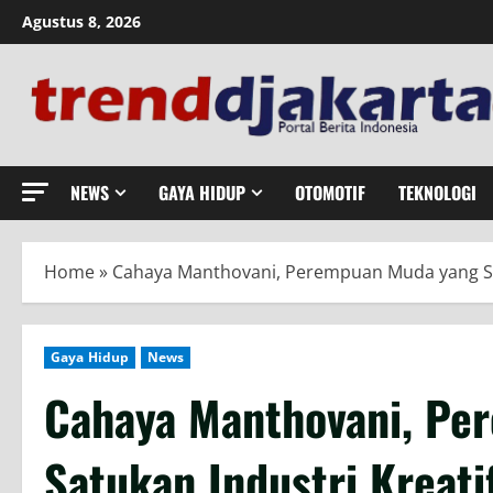
Skip
Agustus 8, 2026
to
content
NEWS
GAYA HIDUP
OTOMOTIF
TEKNOLOGI
Home
»
Cahaya Manthovani, Perempuan Muda yang Sat
Gaya Hidup
News
Cahaya Manthovani, Pe
Satukan Industri Kreati