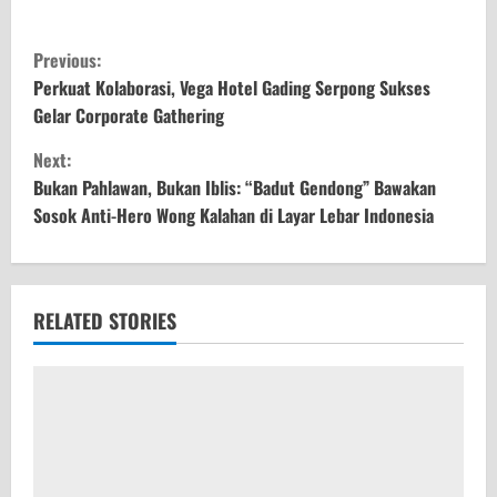
C
Previous:
o
Perkuat Kolaborasi, Vega Hotel Gading Serpong Sukses
Gelar Corporate Gathering
n
Next:
t
Bukan Pahlawan, Bukan Iblis: “Badut Gendong” Bawakan
Sosok Anti-Hero Wong Kalahan di Layar Lebar Indonesia
i
n
u
RELATED STORIES
e
R
e