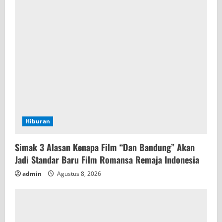
a
d
i
n
g
Hiburan
Simak 3 Alasan Kenapa Film “Dan Bandung” Akan
Jadi Standar Baru Film Romansa Remaja Indonesia
admin
Agustus 8, 2026