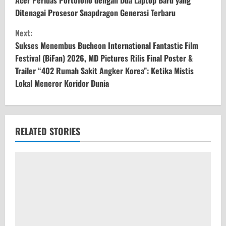
o
Ditenagai Prosesor Snapdragon Generasi Terbaru
n
Next:
t
Sukses Menembus Bucheon International Fantastic Film
Festival (BiFan) 2026, MD Pictures Rilis Final Poster &
i
Trailer “402 Rumah Sakit Angker Korea”: Ketika Mistis
Lokal Meneror Koridor Dunia
n
u
e
RELATED STORIES
R
e
a
d