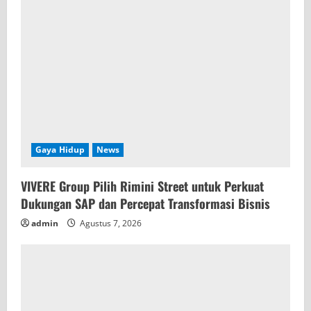
i
n
g
Gaya Hidup
News
VIVERE Group Pilih Rimini Street untuk Perkuat
Dukungan SAP dan Percepat Transformasi Bisnis
admin
Agustus 7, 2026