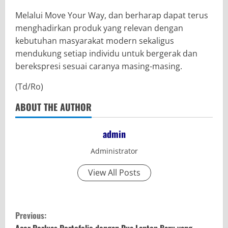
Melalui Move Your Way, dan berharap dapat terus
menghadirkan produk yang relevan dengan
kebutuhan masyarakat modern sekaligus
mendukung setiap individu untuk bergerak dan
berekspresi sesuai caranya masing-masing.
(Td/Ro)
ABOUT THE AUTHOR
admin
Administrator
View All Posts
C
Previous:
Acer Perluas Portofolio dengan Dua Laptop Baru yang