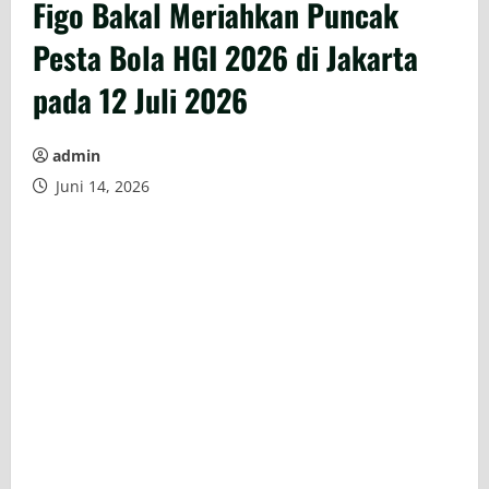
Figo Bakal Meriahkan Puncak
Pesta Bola HGI 2026 di Jakarta
pada 12 Juli 2026
admin
Juni 14, 2026