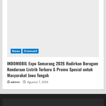
News
Otomotif
INDOMOBIL Expo Semarang 2026 Hadirkan Beragam
Kendaraan Listrik Terbaru & Promo Spesial untuk
Masyarakat Jawa Tengah
admin
Agustus 7, 2026