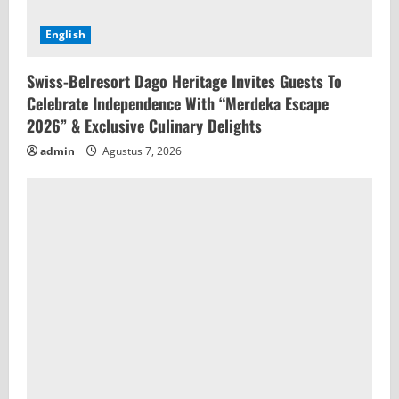
English
Swiss-Belresort Dago Heritage Invites Guests To
Celebrate Independence With “Merdeka Escape
2026” & Exclusive Culinary Delights
admin
Agustus 7, 2026