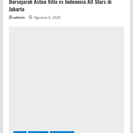
Bersejarah Aston Villa vs Indonesia All Stars di
Jakarta
admin
Agustus 6, 2026