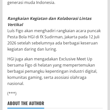
generasi muda Indonesia.
Rangkaian Kegiatan dan Kolaborasi Lintas
Vertikal
Luís Figo akan menghadiri rangkaian acara puncak
Pesta Bola HGI di fX Sudirman, Jakarta pada 12 Juli
2026 setelah sebelumnya ada berbagai keseruan
kegiatan daring dan luring.
HGI juga akan mengadakan Exclusive Meet Up
bersama Figo di helatan yang mempertemukan
berbagai pemangku kepentingan industri digital,
komunitas gaming, serta asosiasi olahraga
nasional.
(***)
ABOUT THE AUTHOR