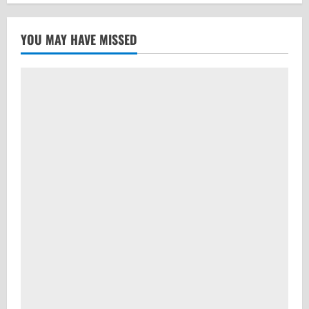
YOU MAY HAVE MISSED