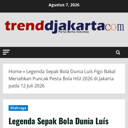
Skip
Agustus 7, 2026
to
content
Home
»
Legenda Sepak Bola Dunia Luís Figo Bakal
Meriahkan Puncak Pesta Bola HGI 2026 di Jakarta
pada 12 Juli 2026
Olahraga
Legenda Sepak Bola Dunia Luís