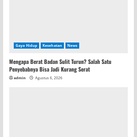
n
g
Gaya Hidup
Kesehatan
News
Mengapa Berat Badan Sulit Turun? Salah Satu
Penyebabnya Bisa Jadi Kurang Serat
admin
Agustus 6, 2026