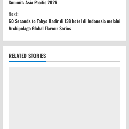
n
Summit: Asia Pacific 2026
t
Next:
60 Seconds to Tokyo Hadir di 138 hotel di Indonesia melalui
i
Archipelago Global Flavour Series
n
u
RELATED STORIES
e
R
e
a
d
i