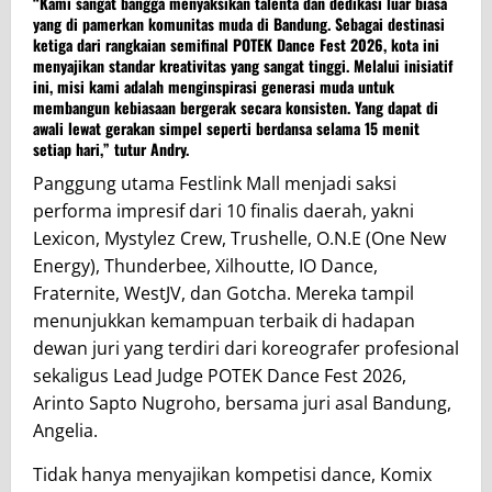
“Kami sangat bangga menyaksikan talenta dan dedikasi luar biasa
yang di pamerkan komunitas muda di Bandung. Sebagai destinasi
ketiga dari rangkaian semifinal POTEK Dance Fest 2026, kota ini
menyajikan standar kreativitas yang sangat tinggi. Melalui inisiatif
ini, misi kami adalah menginspirasi generasi muda untuk
membangun kebiasaan bergerak secara konsisten. Yang dapat di
awali lewat gerakan simpel seperti berdansa selama 15 menit
setiap hari,” tutur Andry.
Panggung utama Festlink Mall menjadi saksi
performa impresif dari 10 finalis daerah, yakni
Lexicon, Mystylez Crew, Trushelle, O.N.E (One New
Energy), Thunderbee, Xilhoutte, IO Dance,
Fraternite, WestJV, dan Gotcha. Mereka tampil
menunjukkan kemampuan terbaik di hadapan
dewan juri yang terdiri dari koreografer profesional
sekaligus Lead Judge POTEK Dance Fest 2026,
Arinto Sapto Nugroho, bersama juri asal Bandung,
Angelia.
Tidak hanya menyajikan kompetisi dance, Komix