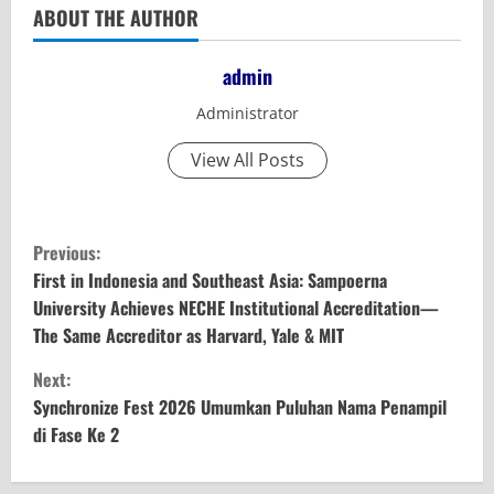
ABOUT THE AUTHOR
admin
Administrator
View All Posts
C
Previous:
o
First in Indonesia and Southeast Asia: Sampoerna
University Achieves NECHE Institutional Accreditation—
n
The Same Accreditor as Harvard, Yale & MIT
t
Next:
Synchronize Fest 2026 Umumkan Puluhan Nama Penampil
i
di Fase Ke 2
n