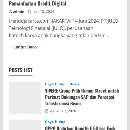
Pemanfaatan Kredit Digital
admin
Juni 15, 2024
trenddjakarta.com, JAKARTA, 14 Juni 2024. PT JULO
Teknologi Finansial (JULO), perusahaan
fintech karya anak bangsa yang telah berizin...
Read
Lanjut Baca
more
about
JULO
&
DANA
POSTS LIST
Kolaborasi
Berikan
Edukasi
Terkait
Gaya Hidup
News
Pemanfaatan
VIVERE Group Pilih Rimini Street untuk
Kredit
Digital
Perkuat Dukungan SAP dan Percepat
Transformasi Bisnis
Agustus 7, 2026
Gaya Hidup
OPPO Hadirkan Reno16 F 5G Eco Pack,