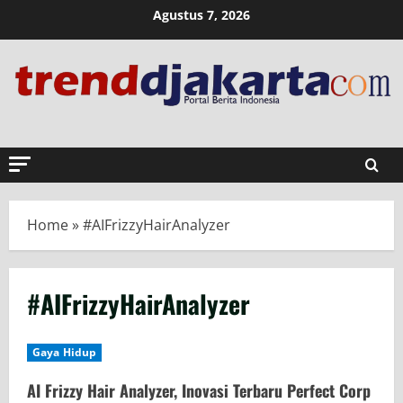
Skip
Agustus 7, 2026
to
content
Home
»
#AIFrizzyHairAnalyzer
#AIFrizzyHairAnalyzer
Gaya Hidup
AI Frizzy Hair Analyzer, Inovasi Terbaru Perfect Corp