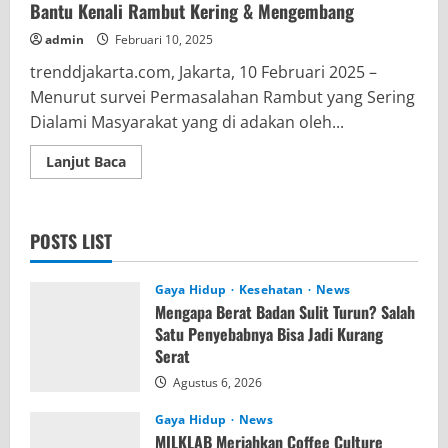
Bantu Kenali Rambut Kering & Mengembang
admin
Februari 10, 2025
trenddjakarta.com, Jakarta, 10 Februari 2025 –
Menurut survei Permasalahan Rambut yang Sering
Dialami Masyarakat yang di adakan oleh...
Read
Lanjut Baca
more
about
AI
Frizzy
Hair
POSTS LIST
Analyzer,
Inovasi
Terbaru
Perfect
Gaya Hidup
Kesehatan
News
Corp
Mengapa Berat Badan Sulit Turun? Salah
Bantu
Kenali
Satu Penyebabnya Bisa Jadi Kurang
Rambut
Serat
Kering
&
Agustus 6, 2026
Mengembang
Gaya Hidup
News
MILKLAB Meriahkan Coffee Culture