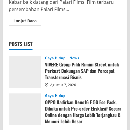
Kabar baik datang dari Palari Films! Film terbaru
persembahan Palari Films...
Read
Lanjut Baca
more
about
Film
Monster
Pabrik
POSTS LIST
Rambut
(Sleep
No
More)
Gaya Hidup
News
Akan
VIVERE Group Pilih Rimini Street untuk
World
Premiere
Perkuat Dukungan SAP dan Percepat
di
Transformasi Bisnis
Berlinale
2026
Agustus 7, 2026
Gaya Hidup
OPPO Hadirkan Reno16 F 5G Eco Pack,
Dibuka untuk Pre-order Eksklusif Secara
Online dengan Harga Lebih Terjangkau &
Memori Lebih Besar
Agustus 7, 2026