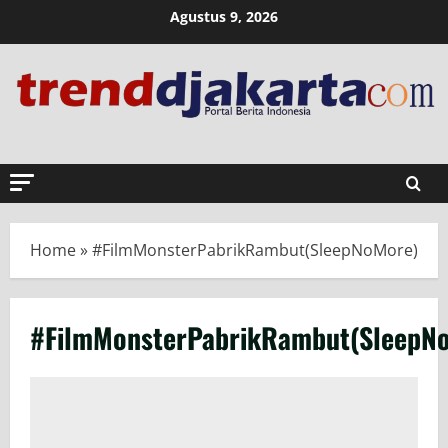
Skip
Agustus 9, 2026
to
content
Home
»
#FilmMonsterPabrikRambut(SleepNoMore)
#FilmMonsterPabrikRambut(SleepN