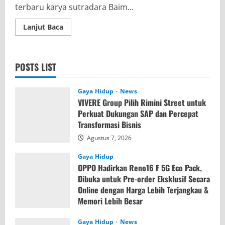
terbaru karya sutradara Baim...
Read
Lanjut Baca
more
about
Film
Semua
Akan
POSTS LIST
Baik-
Baik
Saja
Tayang
Gaya Hidup
News
Mulai
VIVERE Group Pilih Rimini Street untuk
13
Mei
Perkuat Dukungan SAP dan Percepat
2026
Transformasi Bisnis
di
Bioskop
Agustus 7, 2026
Indonesia
Gaya Hidup
OPPO Hadirkan Reno16 F 5G Eco Pack,
Dibuka untuk Pre-order Eksklusif Secara
Online dengan Harga Lebih Terjangkau &
Memori Lebih Besar
Agustus 7, 2026
Gaya Hidup
News