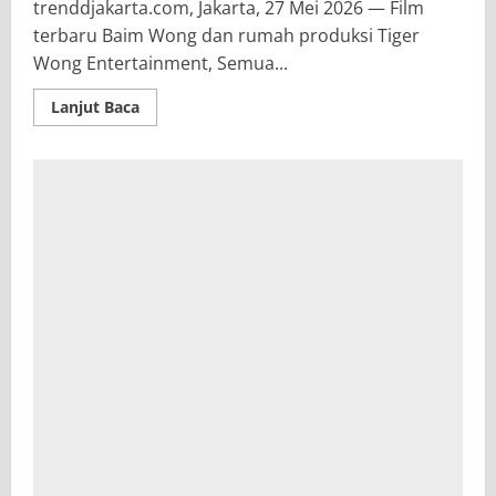
trenddjakarta.com, Jakarta, 27 Mei 2026 — Film
terbaru Baim Wong dan rumah produksi Tiger
Wong Entertainment, Semua...
Read
Lanjut Baca
more
about
Semua
Akan
Baik
Baik
Saja
Ditonton
1
Juta
Penonton,
Pilihan
Reflektif
Keluarga
Indonesia
di
Idul
Adha