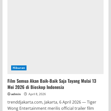
Drama
Hangat
Tentang
Keluarga
yang
Saling
Memikul
Beban
Bersama
Hiburan
Film Semua Akan Baik-Baik Saja Tayang Mulai 13
Mei 2026 di Bioskop Indonesia
admin
April 8, 2026
trenddjakarta.com, Jakarta, 6 April 2026 — Tiger
Wong Entertainment merilis official trailer film