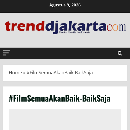
Skip
Agustus 9, 2026
to
content
Home
»
#FilmSemuaAkanBaik-BaikSaja
#FilmSemuaAkanBaik-BaikSaja