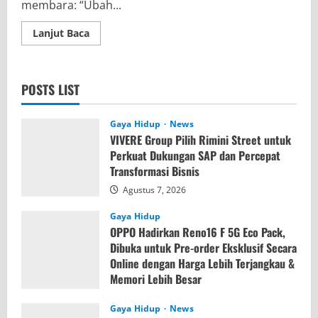
membara: “Ubah...
Read
Lanjut Baca
more
about
Big
Bad
Wolf
POSTS LIST
(BBW)
Books
Resmi
hadir
Gaya Hidup
News
lagi
VIVERE Group Pilih Rimini Street untuk
di
Bali
Perkuat Dukungan SAP dan Percepat
Transformasi Bisnis
Agustus 7, 2026
Gaya Hidup
OPPO Hadirkan Reno16 F 5G Eco Pack,
Dibuka untuk Pre-order Eksklusif Secara
Online dengan Harga Lebih Terjangkau &
Memori Lebih Besar
Agustus 7, 2026
Gaya Hidup
News