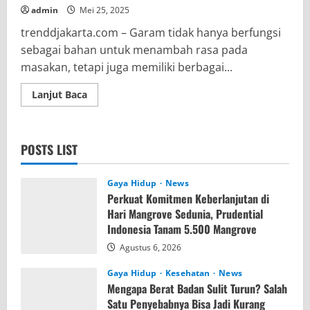
admin
Mei 25, 2025
trenddjakarta.com – Garam tidak hanya berfungsi
sebagai bahan untuk menambah rasa pada
masakan, tetapi juga memiliki berbagai...
Read
Lanjut Baca
more
about
Simak
Manfaat
lain
POSTS LIST
Garam
selain
untuk
Memasak
Gaya Hidup
News
Perkuat Komitmen Keberlanjutan di
Hari Mangrove Sedunia, Prudential
Indonesia Tanam 5.500 Mangrove
Agustus 6, 2026
Gaya Hidup
Kesehatan
News
Mengapa Berat Badan Sulit Turun? Salah
Satu Penyebabnya Bisa Jadi Kurang