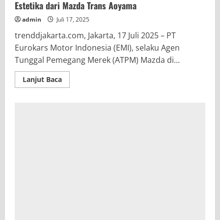
Estetika dari Mazda Trans Aoyama
admin
Juli 17, 2025
trenddjakarta.com, Jakarta, 17 Juli 2025 – PT
Eurokars Motor Indonesia (EMI), selaku Agen
Tunggal Pemegang Merek (ATPM) Mazda di...
Read
Lanjut Baca
more
about
Mazda
Tampilkan
Booth
di
GIIAS
2025
dengan
Estetika
dari
Mazda
Trans
Aoyama