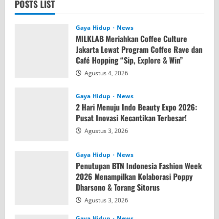
POSTS LIST
Rekor
sebagai
Pameran
Otomotif
Gaya Hidup
News
dengan
MILKLAB Meriahkan Coffee Culture
Jumlah
Peserta
Jakarta Lewat Program Coffee Rave dan
&
Café Hopping “Sip, Explore & Win”
Variasi
Merk
Agustus 4, 2026
Terbanyak
Gaya Hidup
News
2 Hari Menuju Indo Beauty Expo 2026:
Pusat Inovasi Kecantikan Terbesar!
Agustus 3, 2026
Gaya Hidup
News
Penutupan BTN Indonesia Fashion Week
2026 Menampilkan Kolaborasi Poppy
Dharsono & Torang Sitorus
Agustus 3, 2026
Gaya Hidup
News