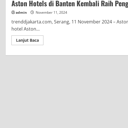
Aston Hotels di Banten Kembali Raih Pen
admin
November 11, 2024
trenddjakarta.com, Serang, 11 November 2024 – Aston
hotel Aston...
Read
Lanjut Baca
more
about
Aston
Hotels
di
Banten
Kembali
Raih
Pengakuan
Luar
Biasa
di
GM
Conference
2024