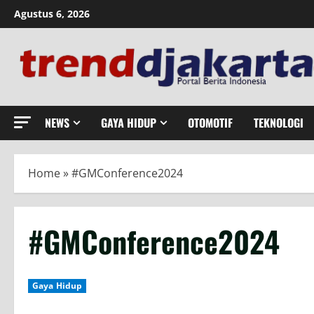
Skip
Agustus 6, 2026
to
content
NEWS
GAYA HIDUP
OTOMOTIF
TEKNOLOGI
Home
»
#GMConference2024
#GMConference2024
Gaya Hidup