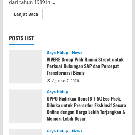
dari tahun 1989 ini...
Read
Lanjut Baca
more
about
Grausig
Band
Metal
POSTS LIST
Telurkan
“Litani
Agoni”
Gaya Hidup
News
VIVERE Group Pilih Rimini Street untuk
Perkuat Dukungan SAP dan Percepat
Transformasi Bisnis
Agustus 7, 2026
Gaya Hidup
OPPO Hadirkan Reno16 F 5G Eco Pack,
Dibuka untuk Pre-order Eksklusif Secara
Online dengan Harga Lebih Terjangkau &
Memori Lebih Besar
Agustus 7, 2026
Gaya Hidup
News