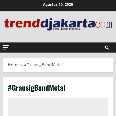
Skip
Agustus 10, 2026
to
content
Home
»
#GrausigBandMetal
#GrausigBandMetal