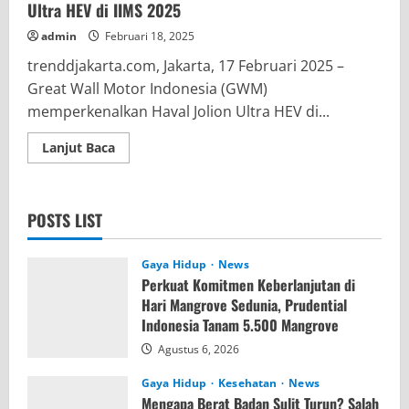
Ultra HEV di IIMS 2025
admin
Februari 18, 2025
trenddjakarta.com, Jakarta, 17 Februari 2025 –
Great Wall Motor Indonesia (GWM)
memperkenalkan Haval Jolion Ultra HEV di...
Read
Lanjut Baca
more
about
GWM
Indonesia
Luncurkan
POSTS LIST
Varian
Baru
Haval
Jolion
Gaya Hidup
News
Ultra
Perkuat Komitmen Keberlanjutan di
HEV
di
Hari Mangrove Sedunia, Prudential
IIMS
Indonesia Tanam 5.500 Mangrove
2025
Agustus 6, 2026
Gaya Hidup
Kesehatan
News
Mengapa Berat Badan Sulit Turun? Salah