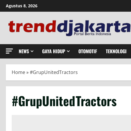
Skip
Agustus 8, 2026
to
content
NEWS
GAYA HIDUP
OTOMOTIF
TEKNOLOGI
Home
»
#GrupUnitedTractors
#GrupUnitedTractors