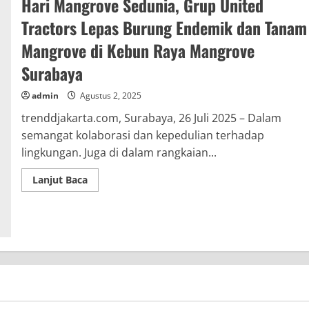
Hari Mangrove Sedunia, Grup United
Tractors Lepas Burung Endemik dan Tanam
Mangrove di Kebun Raya Mangrove
Surabaya
admin
Agustus 2, 2025
trenddjakarta.com, Surabaya, 26 Juli 2025 – Dalam
semangat kolaborasi dan kepedulian terhadap
lingkungan. Juga di dalam rangkaian...
Read
Lanjut Baca
more
about
Hari
Mangrove
Sedunia,
Grup
United
Tractors
Lepas
Burung
Endemik
dan
Tanam