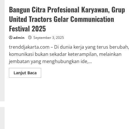
2025
Bangun Citra Profesional Karyawan, Grup
United Tractors Gelar Communication
Festival 2025
admin
September 3, 2025
trenddjakarta.com – Di dunia kerja yang terus berubah
komunikasi bukan sekadar keterampilan, melainkan
jembatan yang menghubungkan ide,...
Read
Lanjut Baca
more
about
Bangun
Citra
Profesional
Karyawan,
Grup
United
Tractors
Gelar
Communication
Festival
2025