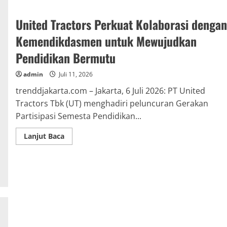
United Tractors Perkuat Kolaborasi dengan
Kemendikdasmen untuk Mewujudkan
Pendidikan Bermutu
admin
Juli 11, 2026
trenddjakarta.com – Jakarta, 6 Juli 2026: PT United
Tractors Tbk (UT) menghadiri peluncuran Gerakan
Partisipasi Semesta Pendidikan...
Read
Lanjut Baca
more
about
United
Tractors
Perkuat
Kolaborasi
dengan
Kemendikdasmen
untuk
Mewujudkan
Pendidikan
Bermutu