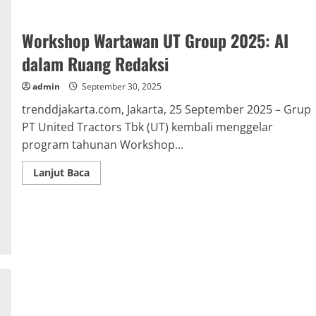
Kunjungan
Media
ke
PLTM
Workshop Wartawan UT Group 2025: AI
Besai
Kemu
dalam Ruang Redaksi
di
Way
Kanan,
admin
September 30, 2025
Lampung
trenddjakarta.com, Jakarta, 25 September 2025 – Grup
PT United Tractors Tbk (UT) kembali menggelar
program tahunan Workshop...
Read
Lanjut Baca
more
about
Workshop
Wartawan
UT
Group
2025:
AI
dalam
Ruang
Redaksi