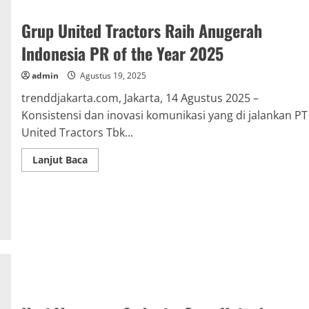
Grup United Tractors Raih Anugerah
Indonesia PR of the Year 2025
admin
Agustus 19, 2025
trenddjakarta.com, Jakarta, 14 Agustus 2025 –
Konsistensi dan inovasi komunikasi yang di jalankan PT
United Tractors Tbk...
Read
Lanjut Baca
more
about
Grup
United
Tractors
Raih
Anugerah
Indonesia
PR
of
the
Year
2025