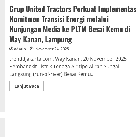
Grup United Tractors Perkuat Implementas
Komitmen Transisi Energi melalui
Kunjungan Media ke PLTM Besai Kemu di
Way Kanan, Lampung
admin
November 24, 2025
trenddjakarta.com, Way Kanan, 20 November 2025 –
Pembangkit Listrik Tenaga Air tipe Aliran Sungai
Langsung (run-of-river) Besai Kemu...
Read
Lanjut Baca
more
about
Grup
United
Tractors
Perkuat
Implementasi
Komitmen
Transisi
Energi
melalui