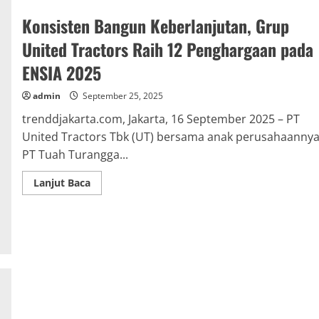
Konsisten Bangun Keberlanjutan, Grup
United Tractors Raih 12 Penghargaan pada
ENSIA 2025
admin
September 25, 2025
trenddjakarta.com, Jakarta, 16 September 2025 – PT
United Tractors Tbk (UT) bersama anak perusahaanny
PT Tuah Turangga...
Read
Lanjut Baca
more
about
Konsisten
Bangun
Keberlanjutan,
Grup
United
Tractors
Raih
12
Penghargaan
pada
ENSIA