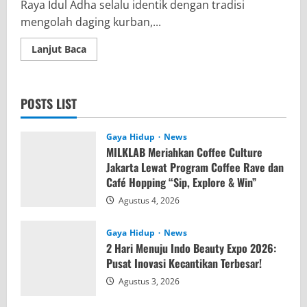
Raya Idul Adha selalu identik dengan tradisi
mengolah daging kurban,...
Read
Lanjut Baca
more
about
Sasa
Santan
Hidupkan
POSTS LIST
Tradisi
Idul
Adha,
Sulap
Gaya Hidup
News
Gulai
MILKLAB Meriahkan Coffee Culture
Kambing
Jadi
Jakarta Lewat Program Coffee Rave dan
Lebih
Café Hopping “Sip, Explore & Win”
Gurih,
Creamy
Agustus 4, 2026
&
Lezat
Gaya Hidup
News
2 Hari Menuju Indo Beauty Expo 2026:
Pusat Inovasi Kecantikan Terbesar!
Agustus 3, 2026