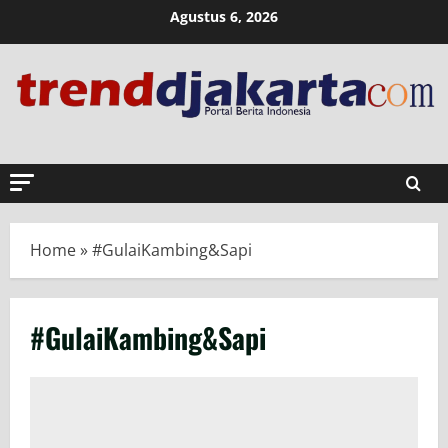
Skip
Agustus 6, 2026
to
content
Home
»
#GulaiKambing&Sapi
#GulaiKambing&Sapi