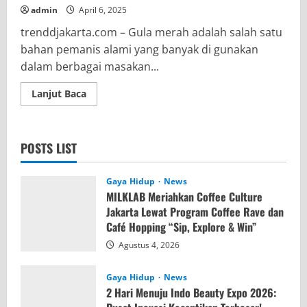
admin
April 6, 2025
trenddjakarta.com – Gula merah adalah salah satu
bahan pemanis alami yang banyak di gunakan
dalam berbagai masakan...
Read
Lanjut Baca
more
about
Pentingnya
Mengenal
Gula
POSTS LIST
Merah
untuk
Kesehatan
Gaya Hidup
News
MILKLAB Meriahkan Coffee Culture
Jakarta Lewat Program Coffee Rave dan
Café Hopping “Sip, Explore & Win”
Agustus 4, 2026
Gaya Hidup
News
2 Hari Menuju Indo Beauty Expo 2026: