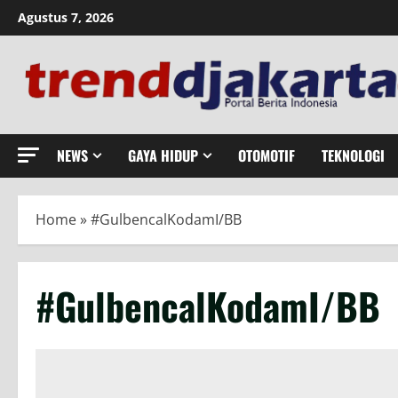
Skip
Agustus 7, 2026
to
content
NEWS
GAYA HIDUP
OTOMOTIF
TEKNOLOGI
Home
»
#GulbencalKodamI/BB
#GulbencalKodamI/BB