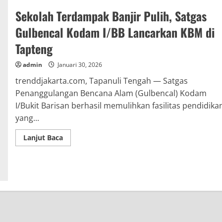
Sekolah Terdampak Banjir Pulih, Satgas
Gulbencal Kodam I/BB Lancarkan KBM di
Tapteng
admin
Januari 30, 2026
trenddjakarta.com, Tapanuli Tengah — Satgas
Penanggulangan Bencana Alam (Gulbencal) Kodam
I/Bukit Barisan berhasil memulihkan fasilitas pendidika
yang...
Read
Lanjut Baca
more
about
Sekolah
Terdampak
Banjir
Pulih,
Satgas
Gulbencal
Kodam
I/BB
Lancarkan
KBM