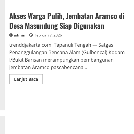
Akses Warga Pulih, Jembatan Aramco di
Desa Masundung Siap Digunakan
admin
Februari 7, 2026
trenddjakarta.com, Tapanuli Tengah — Satgas
Penanggulangan Bencana Alam (Gulbencal) Kodam
I/Bukit Barisan merampungkan pembangunan
jembatan Aramco pascabencana...
Read
Lanjut Baca
more
about
Akses
Warga
Pulih,
Jembatan
Aramco
di
Desa
Masundung
Siap
Digunakan