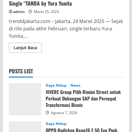
Single “TANDA by Yura Yunita
admin
Maret 25, 2025
trenddjakarta.com – Jakarta, 24 Maret 2025 — Sejak
di rilis pada akhir Februari, single terbaru Yura
Yunita,...
Read
Lanjut Baca
more
about
Habib
Jafar
turut
POSTS LIST
Melantunkan
Doa
dalam
Rekaman
Gaya Hidup
News
Single
VIVERE Group Pilih Rimini Street untuk
“TANDA
by
Perkuat Dukungan SAP dan Percepat
Yura
Transformasi Bisnis
Yunita
Agustus 7, 2026
Gaya Hidup
OPPO Hadirkan Reno16 F 5G Eco Pack,