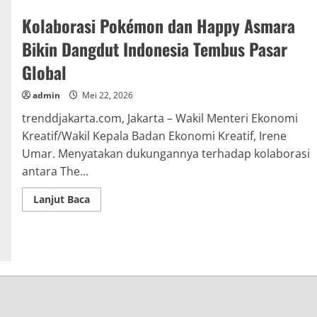
Kolaborasi Pokémon dan Happy Asmara
Bikin Dangdut Indonesia Tembus Pasar
Global
admin
Mei 22, 2026
trenddjakarta.com, Jakarta – Wakil Menteri Ekonomi
Kreatif/Wakil Kepala Badan Ekonomi Kreatif, Irene
Umar. Menyatakan dukungannya terhadap kolaborasi
antara The...
Read
Lanjut Baca
more
about
Kolaborasi
Pokémon
dan
Happy
Asmara
Bikin
Dangdut
Indonesia
Tembus