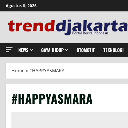
Skip
Agustus 8, 2026
to
content
NEWS
GAYA HIDUP
OTOMOTIF
TEKNOLOGI
Home
»
#HAPPYASMARA
#HAPPYASMARA