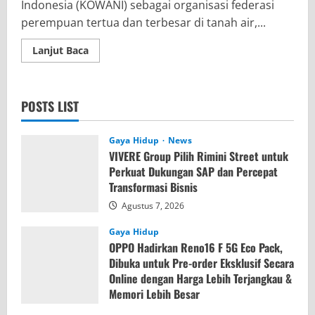
Indonesia (KOWANI) sebagai organisasi federasi
perempuan tertua dan terbesar di tanah air,...
Read
Lanjut Baca
more
about
KOWANI
Peringati
Hari
POSTS LIST
Kartini,
Gelar
Gerakan
Nasional
Gaya Hidup
News
Wanita
VIVERE Group Pilih Rimini Street untuk
Berkebaya
dan
Perkuat Dukungan SAP dan Percepat
Fun
Transformasi Bisnis
Walk
1,2
Agustus 7, 2026
km
Gaya Hidup
OPPO Hadirkan Reno16 F 5G Eco Pack,
Dibuka untuk Pre-order Eksklusif Secara
Online dengan Harga Lebih Terjangkau &
Memori Lebih Besar
Agustus 7, 2026