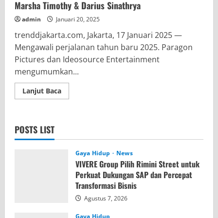
Marsha Timothy & Darius Sinathrya
admin
Januari 20, 2025
trenddjakarta.com, Jakarta, 17 Januari 2025 —
Mengawali perjalanan tahun baru 2025. Paragon
Pictures dan Ideosource Entertainment
mengumumkan...
Read
Lanjut Baca
more
about
‘Lyora’
Kisah
Nyata
POSTS LIST
Penantian
Buah
Hati,
Dibintangi
Gaya Hidup
News
Marsha
VIVERE Group Pilih Rimini Street untuk
Timothy
&
Perkuat Dukungan SAP dan Percepat
Darius
Transformasi Bisnis
Sinathrya
Agustus 7, 2026
Gaya Hidup