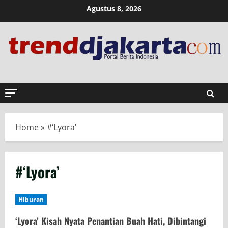
Skip
Agustus 8, 2026
to
content
Home
»
#‘Lyora’
#‘Lyora’
Hiburan
‘Lyora’ Kisah Nyata Penantian Buah Hati, Dibintangi