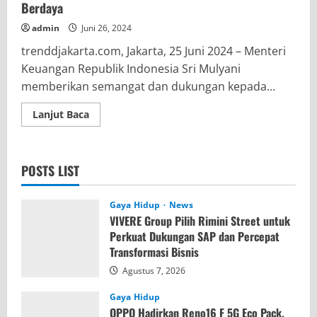
Berdaya
admin
Juni 26, 2024
trenddjakarta.com, Jakarta, 25 Juni 2024 – Menteri
Keuangan Republik Indonesia Sri Mulyani
memberikan semangat dan dukungan kepada...
Read
Lanjut Baca
more
about
Menkeu
Beri
Semangat
POSTS LIST
Nasabah
PNM
untuk
Terus
Gaya Hidup
News
Berdaya
VIVERE Group Pilih Rimini Street untuk
Perkuat Dukungan SAP dan Percepat
Transformasi Bisnis
Agustus 7, 2026
Gaya Hidup
OPPO Hadirkan Reno16 F 5G Eco Pack,