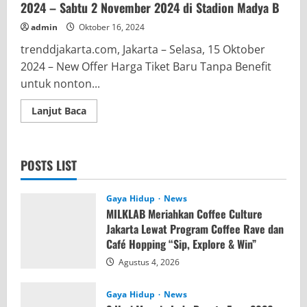
2024 – Sabtu 2 November 2024 di Stadion Madya B
admin
Oktober 16, 2024
trenddjakarta.com, Jakarta – Selasa, 15 Oktober
2024 – New Offer Harga Tiket Baru Tanpa Benefit
untuk nonton...
Read
Lanjut Baca
more
about
Harga
Terbaru
New
POSTS LIST
Offer
Nonton
NEVAEVA
FESTIVAL
Gaya Hidup
News
2024
MILKLAB Meriahkan Coffee Culture
–
Sabtu
Jakarta Lewat Program Coffee Rave dan
2
Café Hopping “Sip, Explore & Win”
November
2024
Agustus 4, 2026
di
Stadion
Madya
B
Gaya Hidup
News