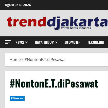
Skip
Agustus 6, 2026
to
content
NEWS
GAYA HIDUP
OTOMOTIF
TEKNOLOGI
Home
»
#NontonE.T.diPesawat
#NontonE.T.diPesawat
Hiburan