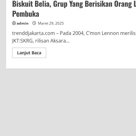
Biskuit Belia, Grup Yang Berisikan Orang 
Pembuka
admin
Maret 29, 2025
trenddjakarta.com – Pada 2004, C’mon Lennon merilis s
JKT:SKRG, rilisan Aksara...
Read
Lanjut Baca
more
about
Biskuit
Belia,
Grup
Yang
Berisikan
Orang
Lama
Dalam
Industri
Musik,
Merilis
Single
Pembuka