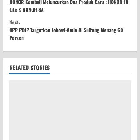
o
HONOR Kembali Meluncurkan Dua Produk Baru : HONOR 10
Lite & HONOR 8A
n
Next:
t
DPP PDIP Targetkan Jokowi-Amin Di Sulteng Menang 60
Persen
i
n
u
RELATED STORIES
e
R
e
a
d