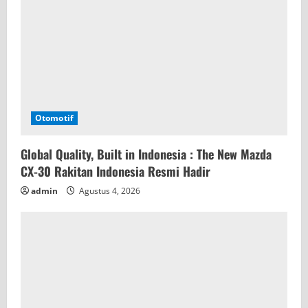
i
n
g
Otomotif
Global Quality, Built in Indonesia : The New Mazda
CX-30 Rakitan Indonesia Resmi Hadir
admin
Agustus 4, 2026