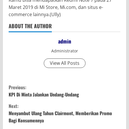
Maret 2019 di Mi Store, Mi.com, dan situs e-
commerce lainnya.(Ully)
ABOUT THE AUTHOR
admin
Administrator
View All Posts
C
Previous:
o
KPI Di Minta Jalankan Undang-Undang
Next:
n
Menyambut Ulang Tahun Clairmont, Memberikan Promo
t
Bagi Konsumennya