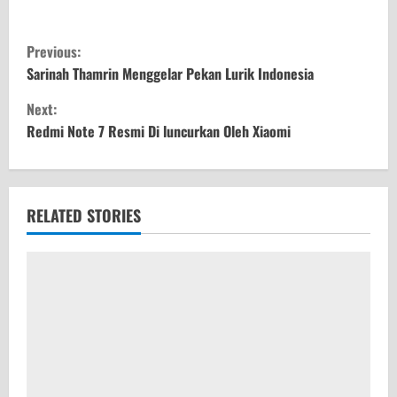
C
Previous:
o
Sarinah Thamrin Menggelar Pekan Lurik Indonesia
Next:
n
Redmi Note 7 Resmi Di luncurkan Oleh Xiaomi
t
i
RELATED STORIES
n
u
e
R
e