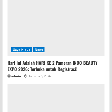
a
d
i
n
g
Gaya Hidup
News
Hari ini Adalah HARI KE 2 Pameran INDO BEAUTY
EXPO 2026: Terbuka untuk Registrasi!
admin
Agustus 6, 2026