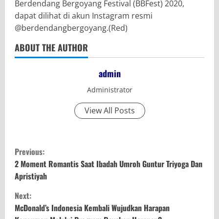
Berdendang Bergoyang Festival (BBFest) 2020,
dapat dilihat di akun Instagram resmi
@berdendangbergoyang.(Red)
ABOUT THE AUTHOR
admin
Administrator
View All Posts
C
Previous:
o
2 Moment Romantis Saat Ibadah Umroh Guntur Triyoga Dan
Apristiyah
n
Next:
t
McDonald’s Indonesia Kembali Wujudkan Harapan