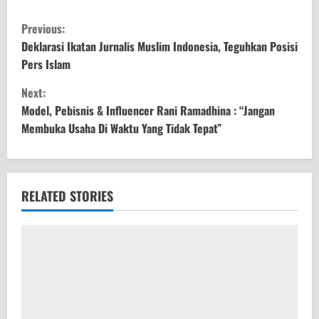
C
Previous:
o
Deklarasi Ikatan Jurnalis Muslim Indonesia, Teguhkan Posisi
Pers Islam
n
Next:
t
Model, Pebisnis & Influencer Rani Ramadhina : “Jangan
Membuka Usaha Di Waktu Yang Tidak Tepat”
i
n
u
RELATED STORIES
e
R
e