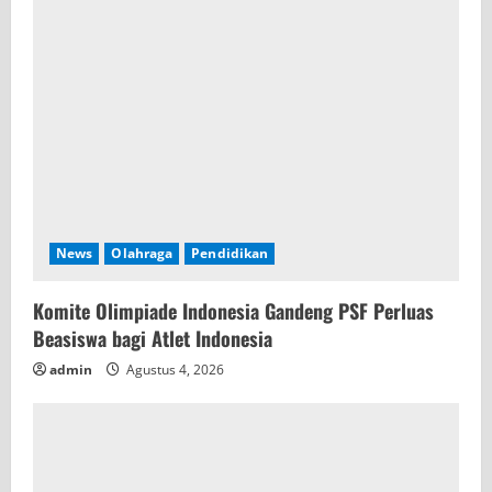
a
d
i
n
g
News
Olahraga
Pendidikan
Komite Olimpiade Indonesia Gandeng PSF Perluas
Beasiswa bagi Atlet Indonesia
admin
Agustus 4, 2026