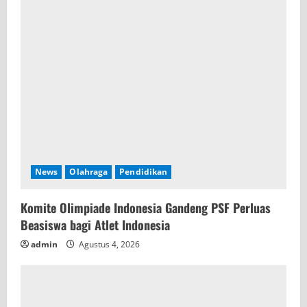
a
d
i
n
g
News
Olahraga
Pendidikan
Komite Olimpiade Indonesia Gandeng PSF Perluas
Beasiswa bagi Atlet Indonesia
admin
Agustus 4, 2026