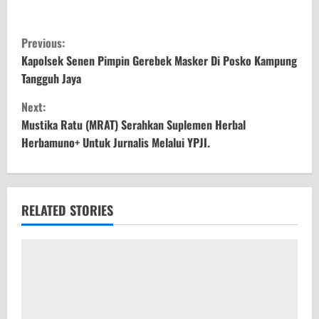
C
Previous:
o
Kapolsek Senen Pimpin Gerebek Masker Di Posko Kampung
Tangguh Jaya
n
Next:
t
Mustika Ratu (MRAT) Serahkan Suplemen Herbal
Herbamuno+ Untuk Jurnalis Melalui YPJI.
i
n
u
RELATED STORIES
e
R
e