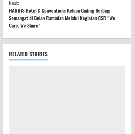
Next:
t
HARRIS Hotel & Conventions Kelapa Gading Berbagi
Semangat di Bulan Ramadan Melalui Kegiatan CSR “We
i
Care, We Share”
n
u
RELATED STORIES
e
R
e
a
d
i