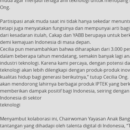
muda agar menjadi tenaga ahli teknologi untuk menopang ma
Ong.
Partisipasi anak muda saat ini tidak hanya sekedar menunt
tetapi juga menyatakan fungsinya dan mempunyai arti ba
dari kesadaran itulah, Cakap dan YABB berupaya untuk be
demi kemajuan Indonesia di masa depan.
Cecilia pun menambahkan bahwa diharapkan dari 3.000 pe
dalam beberapa tahun mendatang, semakin banyak lagi an
industri teknologi. Karena kami percaya, dengan potensi d
teknologi akan lebih dilengkapi dengan produk-produk inov
kualitas hidup bagi generasi berikutnya,” tutup Cecilia O
akan mendorong lahirnya berbagai produk IPTEK yang berkua
memberikan dampak positif bagi Indonesia, seiring denga
Indonesia di sektor
teknologi
Menyambut kolaborasi ini, Chairwoman Yayasan Anak Ban
tantangan yang dihadapi oleh talenta digital di Indonesia,