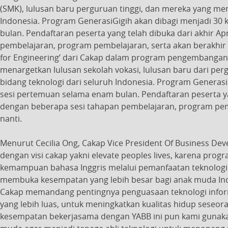
(SMK), lulusan baru perguruan tinggi, dan mereka yang mem
Indonesia. Program GenerasiGigih akan dibagi menjadi 30
bulan. Pendaftaran peserta yang telah dibuka dari akhir Ap
pembelajaran, program pembelajaran, serta akan berakhir 
for Engineering’ dari Cakap dalam program pengembangan t
menargetkan lulusan sekolah vokasi, lulusan baru dari pe
bidang teknologi dari seluruh Indonesia. Program Generas
sesi pertemuan selama enam bulan. Pendaftaran peserta yang
dengan beberapa sesi tahapan pembelajaran, program pemb
nanti.
Menurut Cecilia Ong, Cakap Vice President Of Business Dev
dengan visi cakap yakni elevate peoples lives, karena pr
kemampuan bahasa Inggris melalui pemanfaatan teknolog
membuka kesempatan yang lebih besar bagi anak muda Indo
Cakap memandang pentingnya penguasaan teknologi infor
yang lebih luas, untuk meningkatkan kualitas hidup seseo
kesempatan bekerjasama dengan YABB ini pun kami gunaka