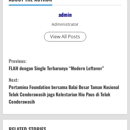
admin
Administrator
View All Posts
C
Previous:
o
FLAH dengan Single Terbarunya “Modern Leftover”
Next:
n
Pertamina Foundation bersama Balai Besar Taman Nasional
t
Teluk Cenderawasih jaga Kelestarian Hiu Paus di Teluk
Cenderawasih
i
n
RELATED STORIES