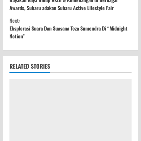
o
Awards, Subaru adakan Subaru Active Lifestyle Fair
n
Next:
t
Eksplorasi Suara Dan Suasana Teza Sumendra Di “Midnight
Notion”
i
n
u
RELATED STORIES
e
R
e
a
d