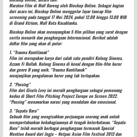
Maraton Film di Mall Bareng oleh Bioskop Online. Sebagai bagian
dari acara ini, Bioskop Online menggelar layar tancap film
screening pada tanggal 17 Mei 2024, pukul 12.00 hingga 13.00 WIB
di Grand Atrium, Mall Kota Kasablanka.
Bioskop Online akan menayangkan 5 film pilihan yang sarat dengan
cerita menarik dan penghargaan Internasional. Berikut adalah
daftar film yang akan di putar:
1. “Trauma Kuntilanak”
Film ini merupakan karya dari salah satu pendiri Kolong Sinema,
Azzam Fi Rullah. Kolong Sinema di kenal dengan film-film horor
dan genre B yang unik. “Trauma Kuntilanak”
menjanjikan pengalaman horor yang tak terlupakan.
2. “Passing”
Film dari Gisela Levy ini meraih penghargaan sebagai pemenang
kedua di Short Film Pitching Project Europe on Screen 2022.
“Passing” menawarkan narasi yang mendalam dan emosional.
3. “Sepatu Baru”
Sebuah film yang mengisahkan perjuangan seorang anak untuk
mempertahankan kebahagiaannya di tengah keterbatasan. “Sepatu
Baru” telah meraih berbagai penghargaan termasuk Special
Mention Award dari Jogja – Netpac Asian Film Festival 2013 dan