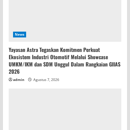
News
Yayasan Astra Tegaskan Komitmen Perkuat
Ekosistem Industri Otomotif Melalui Showcase
UMKM/IKM dan SDM Unggul Dalam Rangkaian GIIAS
2026
admin
Agustus 7, 2026