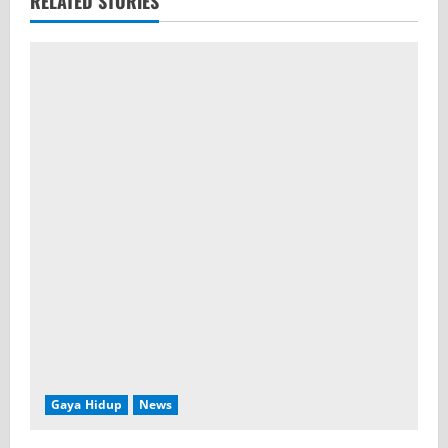
u
RELATED STORIES
e
R
e
a
d
i
n
g
Gaya Hidup
News