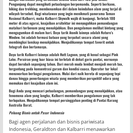
Pengunjung dapat mengikuti petualangan berpemandu. Seperti berkano,
hiking dan trekking, membenamkan diri dalam keindahan alam yang terjal di
wilayah tersebut. Bagi wisatawan yang ingin menikmati panorama Taman
Nasional Kalbarri, maka Kalbarri Skywalk wajib di kunjungi. Terletak 100
meter di atas ngarai, keajaiban arsitektur ini menyuguhkan pemandangan
matahari terbenam yang menakjubkan. Dan pengalaman melihat bintang yang
mengagumkan di malam hari. Daya tarik ikonik lainnya adalah Nature’s
Window. Ini adalah formasi batuan yang terpahat secara alami yang
membingkai lanskap menakjubkan. Menjadikannya tempat favorit untuk
fotografi dan bertamasya.
Daya tarik Kalbarri lainnya adalah Hutt Lagoon, yang di kenal sebagai Pink
Lake. Perairan yang luar biasa ini terletak di dekat garis pantai, warnanya
dapat berubah sepanjang tahun. Dari merah muda lembut menjadi merah tua,
tergantung pada konsentrasi garam dan kondisi cuaca. Operator tur lokal
menawarkan berbagai pengalaman. Mulai dari naik kereta di sepanjang tepi
danau hingga penerbangan wisata yang memberikan perspektif udara yang
memukau dari keajaiban alam ini.
Bagi Anda yang mencari petualangan, pemandangan yang menakjubkan, atau
fenomena alam yang langka, Kalbarri memberikan pengalaman yang tak
terlupakan. Menjadikannya tempat persinggahan penting di Pantai Karang
Australia Barat.
Peluang Bisnis untuk Pasar Indonesia
Bagi agen perjalanan dan bisnis pariwisata
Indonesia, Geraldton dan Kalbarri menawarkan