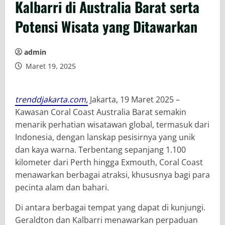
Kalbarri di Australia Barat serta
Potensi Wisata yang Ditawarkan
admin
Maret 19, 2025
trenddjakarta.com,
Jakarta, 19 Maret 2025 –
Kawasan Coral Coast Australia Barat semakin
menarik perhatian wisatawan global, termasuk dari
Indonesia, dengan lanskap pesisirnya yang unik
dan kaya warna. Terbentang sepanjang 1.100
kilometer dari Perth hingga Exmouth, Coral Coast
menawarkan berbagai atraksi, khususnya bagi para
pecinta alam dan bahari.
Di antara berbagai tempat yang dapat di kunjungi.
Geraldton dan Kalbarri menawarkan perpaduan