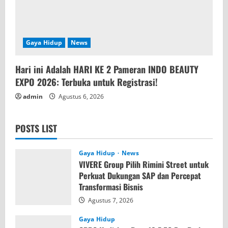
Gaya Hidup
News
Hari ini Adalah HARI KE 2 Pameran INDO BEAUTY
EXPO 2026: Terbuka untuk Registrasi!
admin
Agustus 6, 2026
POSTS LIST
Gaya Hidup
News
VIVERE Group Pilih Rimini Street untuk
Perkuat Dukungan SAP dan Percepat
Transformasi Bisnis
Agustus 7, 2026
Gaya Hidup