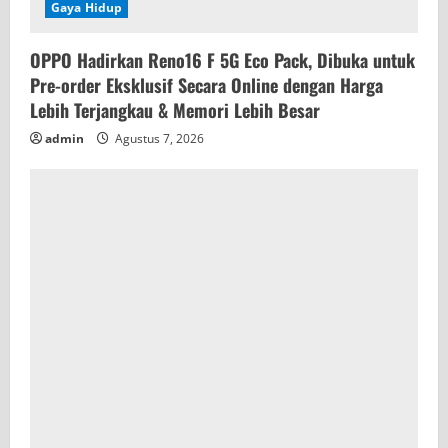
Gaya Hidup
OPPO Hadirkan Reno16 F 5G Eco Pack, Dibuka untuk
Pre-order Eksklusif Secara Online dengan Harga
Lebih Terjangkau & Memori Lebih Besar
admin
Agustus 7, 2026