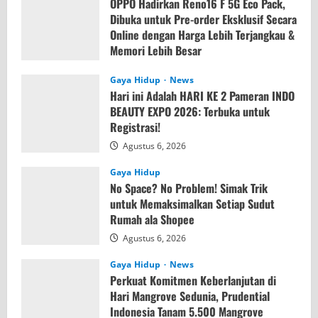
OPPO Hadirkan Reno16 F 5G Eco Pack,
Dibuka untuk Pre-order Eksklusif Secara
Online dengan Harga Lebih Terjangkau &
Memori Lebih Besar
Agustus 7, 2026
Gaya Hidup
News
Hari ini Adalah HARI KE 2 Pameran INDO
BEAUTY EXPO 2026: Terbuka untuk
Registrasi!
Agustus 6, 2026
Gaya Hidup
No Space? No Problem! Simak Trik
untuk Memaksimalkan Setiap Sudut
Rumah ala Shopee
Agustus 6, 2026
Gaya Hidup
News
Perkuat Komitmen Keberlanjutan di
Hari Mangrove Sedunia, Prudential
Indonesia Tanam 5.500 Mangrove