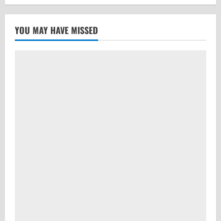
YOU MAY HAVE MISSED