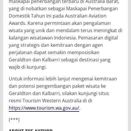
maskapai penerbangan terbaru di Australia Barat,
yang di nobatkan sebagai Maskapai Penerbangan
Domestik Tahun Ini pada Australian Aviation
Awards. Karena permintaan akan pengalaman
wisata yang unik dan mendalam terus meningkat di
kalangan wisatawan Indonesia. Pemasaran digital
yang strategis dan kemitraan dengan agen
perjalanan dapat semakin memposisikan
Geraldton dan Kalbarri sebagai destinasi yang
wajib di kunjungi.
Untuk informasi lebih lanjut mengenai kemitraan
dan potensi pengembangan paket wisata ke
Geraldton dan Kalbarri, silakan kunjungi situs
resmi Tourism Western Australia di di
https://www.tourism.wa.gov.au/
.
(***)