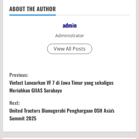
ABOUT THE AUTHOR
admin
Administrator
View All Posts
C
Previous:
o
Vinfast Luncurkan VF 7 di Jawa Timur yang sekaligus
Meriahkan GIIAS Surabaya
n
Next:
t
United Tractors Dianugerahi Penghargaan OSH Asia’s
Summit 2025
i
n