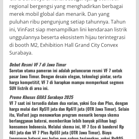
regional bergengsi yang menghadirkan berbagai
merek mobil global dan menarik. Dan yang
puluhan ribu pengunjung setiap tahunnya. Tahun
ini, VinFast siap menampilkan lini kendaraan listrik
unggulannya beserta ekosistem hijau terintegrasi
di booth M2, Exhibition Hall Grand City Convex
Surabaya.
Debut Resmi VF 7 di Jawa Timur
Sorotan utama pameran ini adalah peluncuran resmi VF 7 untuk
pasar Jawa Timur. Dengan desain elegan, teknologi pintar, serta
harga kompetitif, VF 7 di harapkan mampu memperkuat segmen
SUV listrik di area ini.
Promo Khusus GIIAS Surabaya 2025
VF 7 saat ini tersedia dalam dua varian, yakni Eco dan Plus, dengan
harga mulai dari Rp511 juta dan Rp611 juta (OTR Jawa Timur). Selain
itu, VinFast juga menawarkan program menarik berupa skema
berlangganan baterai, memberikan lebih banyak pilihan bagi
konsumen Indonesia. Melalui skema ini, VF 7 Eco di banderol Rp
461 juta dan VF 7 Plus Rp551 juta (OTR Jawa Timur). Biaya
langganan baterai per bulan pun cukup terjangkau, yakni Rp905