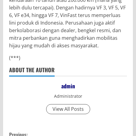
lebih dulu tercapai). Dengan hadirnya VF 3, VF 5, VF
6, VF e34, hingga VF 7, VinFast terus memperluas
lini produk di Indonesia. Perusahaan juga aktif
berkolaborasi dengan dealer, bengkel resmi, dan
mitra perbankan guna menghadirkan mobilitas
hijau yang mudah di akses masyarakat.
(***)
ABOUT THE AUTHOR
admin
Administrator
View All Posts
C
Previous: