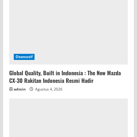
d
i
n
g
Otomotif
Global Quality, Built in Indonesia : The New Mazda
CX-30 Rakitan Indonesia Resmi Hadir
admin
Agustus 4, 2026