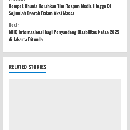
o
Dompet Dhuafa Kerahkan Tim Respon Medis Hingga Di
Sejumlah Daerah Dalam Aksi Massa
n
Next:
t
MHQ Internasional bagi Penyandang Disabilitas Netra 2025
di Jakarta Ditunda
i
n
u
RELATED STORIES
e
R
e
a