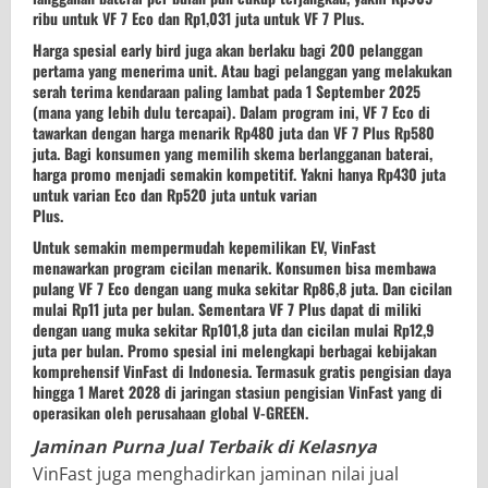
ribu untuk VF 7 Eco dan Rp1,031 juta untuk VF 7 Plus.
Harga spesial early bird juga akan berlaku bagi 200 pelanggan
pertama yang menerima unit. Atau bagi pelanggan yang melakukan
serah terima kendaraan paling lambat pada 1 September 2025
(mana yang lebih dulu tercapai). Dalam program ini, VF 7 Eco di
tawarkan dengan harga menarik Rp480 juta dan VF 7 Plus Rp580
juta. Bagi konsumen yang memilih skema berlangganan baterai,
harga promo menjadi semakin kompetitif. Yakni hanya Rp430 juta
untuk varian Eco dan Rp520 juta untuk varian
Plus.
Untuk semakin mempermudah kepemilikan EV, VinFast
menawarkan program cicilan menarik. Konsumen bisa membawa
pulang VF 7 Eco dengan uang muka sekitar Rp86,8 juta. Dan cicilan
mulai Rp11 juta per bulan. Sementara VF 7 Plus dapat di miliki
dengan uang muka sekitar Rp101,8 juta dan cicilan mulai Rp12,9
juta per bulan. Promo spesial ini melengkapi berbagai kebijakan
komprehensif VinFast di Indonesia. Termasuk gratis pengisian daya
hingga 1 Maret 2028 di jaringan stasiun pengisian VinFast yang di
operasikan oleh perusahaan global V-GREEN.
Jaminan Purna Jual Terbaik di Kelasnya
VinFast juga menghadirkan jaminan nilai jual