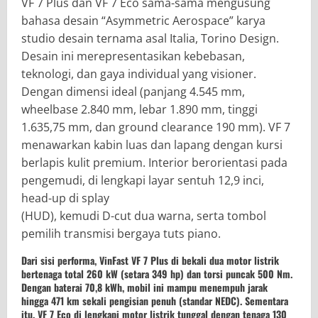
VF 7 Plus dan VF 7 Eco sama-sama mengusung
bahasa desain “Asymmetric Aerospace” karya
studio desain ternama asal Italia, Torino Design.
Desain ini merepresentasikan kebebasan,
teknologi, dan gaya individual yang visioner.
Dengan dimensi ideal (panjang 4.545 mm,
wheelbase 2.840 mm, lebar 1.890 mm, tinggi
1.635,75 mm, dan ground clearance 190 mm). VF 7
menawarkan kabin luas dan lapang dengan kursi
berlapis kulit premium. Interior berorientasi pada
pengemudi, di lengkapi layar sentuh 12,9 inci,
head-up di splay
(HUD), kemudi D-cut dua warna, serta tombol
pemilih transmisi bergaya tuts piano.
Dari sisi performa, VinFast VF 7 Plus di bekali dua motor listrik
bertenaga total 260 kW (setara 349 hp) dan torsi puncak 500 Nm.
Dengan baterai 70,8 kWh, mobil ini mampu menempuh jarak
hingga 471 km sekali pengisian penuh (standar NEDC). Sementara
itu, VF 7 Eco di lengkapi motor listrik tunggal dengan tenaga 130