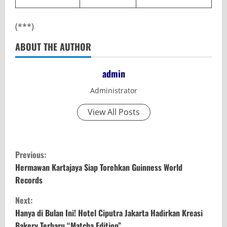
(***)
ABOUT THE AUTHOR
admin
Administrator
View All Posts
C
Previous:
o
Hermawan Kartajaya Siap Torehkan Guinness World
Records
n
Next:
t
Hanya di Bulan Ini! Hotel Ciputra Jakarta Hadirkan Kreasi
Bakery Terbaru “Matcha Edition”