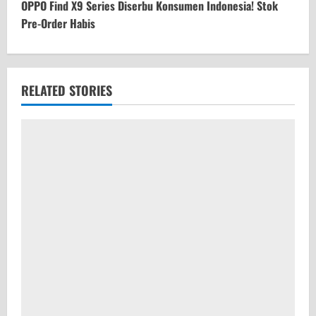
t
OPPO Find X9 Series Diserbu Konsumen Indonesia! Stok
Pre-Order Habis
i
n
u
RELATED STORIES
e
R
e
a
d
i
n