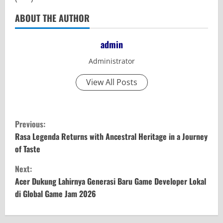
ABOUT THE AUTHOR
admin
Administrator
View All Posts
C
Previous:
o
Rasa Legenda Returns with Ancestral Heritage in a Journey
of Taste
n
Next:
t
Acer Dukung Lahirnya Generasi Baru Game Developer Lokal
di Global Game Jam 2026
i