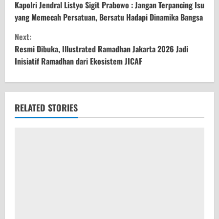
o
Kapolri Jendral Listyo Sigit Prabowo : Jangan Terpancing Isu
yang Memecah Persatuan, Bersatu Hadapi Dinamika Bangsa
n
Next:
t
Resmi Dibuka, Illustrated Ramadhan Jakarta 2026 Jadi
Inisiatif Ramadhan dari Ekosistem JICAF
i
n
u
RELATED STORIES
e
R
e
a
d