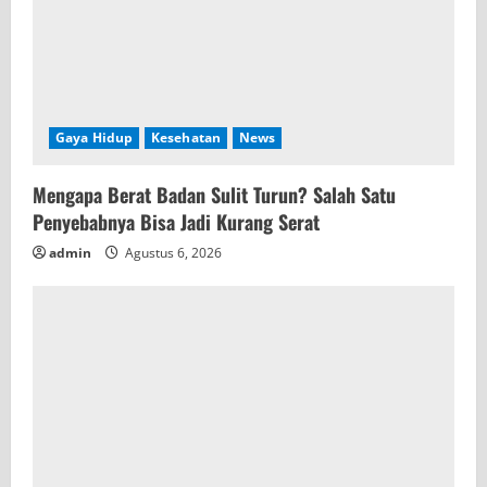
n
g
Gaya Hidup
Kesehatan
News
Mengapa Berat Badan Sulit Turun? Salah Satu
Penyebabnya Bisa Jadi Kurang Serat
admin
Agustus 6, 2026