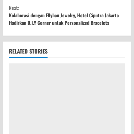
n
Next:
t
Kolaborasi dengan Ellyhan Jewelry, Hotel Ciputra Jakarta
Hadirkan D.I.Y Corner untuk Personalized Bracelets
i
n
u
RELATED STORIES
e
R
e
a
d
i