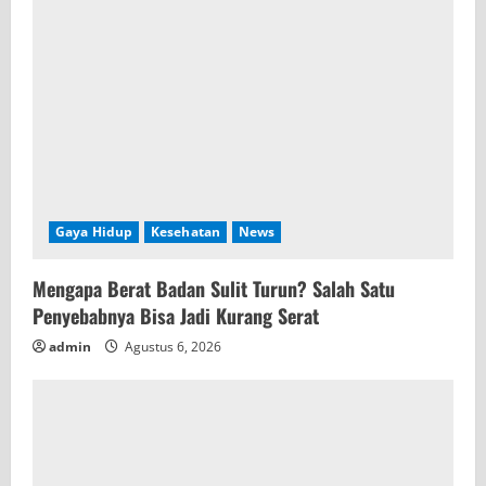
d
i
n
g
Gaya Hidup
Kesehatan
News
Mengapa Berat Badan Sulit Turun? Salah Satu
Penyebabnya Bisa Jadi Kurang Serat
admin
Agustus 6, 2026