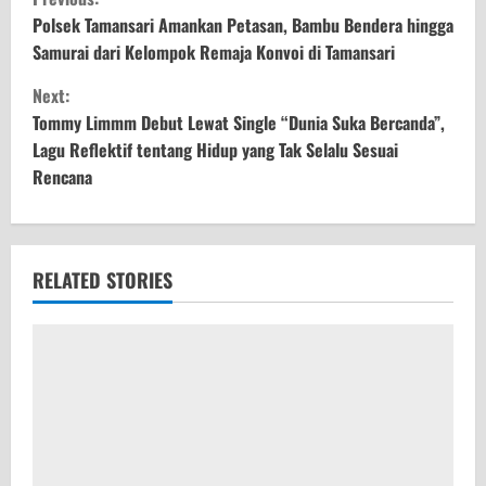
o
Polsek Tamansari Amankan Petasan, Bambu Bendera hingga
Samurai dari Kelompok Remaja Konvoi di Tamansari
n
Next:
t
Tommy Limmm Debut Lewat Single “Dunia Suka Bercanda”,
Lagu Reflektif tentang Hidup yang Tak Selalu Sesuai
i
Rencana
n
u
RELATED STORIES
e
R
e
a