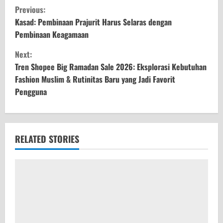
C
Previous:
o
Kasad: Pembinaan Prajurit Harus Selaras dengan
Pembinaan Keagamaan
n
Next:
t
Tren Shopee Big Ramadan Sale 2026: Eksplorasi Kebutuhan
Fashion Muslim & Rutinitas Baru yang Jadi Favorit
i
Pengguna
n
u
RELATED STORIES
e
R
e
a