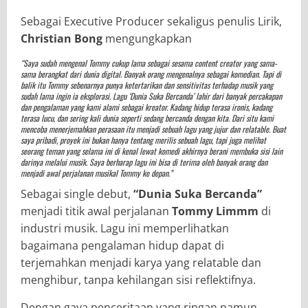
Sebagai Executive Producer sekaligus penulis Lirik,
Christian Bong
mengungkapkan
“Saya sudah mengenal Tommy cukup lama sebagai sesama content creator yang sama-
sama berangkat dari dunia digital. Banyak orang mengenalnya sebagai komedian. Tapi di
balik itu Tommy sebenarnya punya ketertarikan dan sensitivitas terhadap musik yang
sudah lama ingin ia eksplorasi. Lagu ‘Dunia Suka Bercanda’ lahir dari banyak percakapan
dan pengalaman yang kami alami sebagai kreator. Kadang hidup terasa ironis, kadang
terasa lucu, dan sering kali dunia seperti sedang bercanda dengan kita. Dari situ kami
mencoba menerjemahkan perasaan itu menjadi sebuah lagu yang jujur dan relatable. Buat
saya pribadi, proyek ini bukan hanya tentang merilis sebuah lagu, tapi juga melihat
seorang teman yang selama ini di kenal lewat komedi akhirnya berani membuka sisi lain
darinya melalui musik. Saya berharap lagu ini bisa di terima oleh banyak orang dan
menjadi awal perjalanan musikal Tommy ke depan.”
Sebagai single debut,
“Dunia Suka Bercanda”
menjadi titik awal perjalanan
Tommy Limmm
di
industri musik. Lagu ini memperlihatkan
bagaimana pengalaman hidup dapat di
terjemahkan menjadi karya yang relatable dan
menghibur, tanpa kehilangan sisi reflektifnya.
Dengan gaya penceritaan yang ringan namun