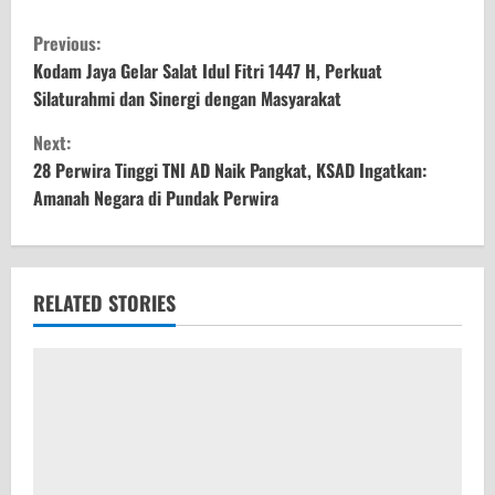
C
Previous:
o
Kodam Jaya Gelar Salat Idul Fitri 1447 H, Perkuat
Silaturahmi dan Sinergi dengan Masyarakat
n
Next:
t
28 Perwira Tinggi TNI AD Naik Pangkat, KSAD Ingatkan:
Amanah Negara di Pundak Perwira
i
n
u
RELATED STORIES
e
R
e