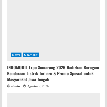
a
d
i
n
g
News
Otomotif
INDOMOBIL Expo Semarang 2026 Hadirkan Beragam
Kendaraan Listrik Terbaru & Promo Spesial untuk
Masyarakat Jawa Tengah
admin
Agustus 7, 2026