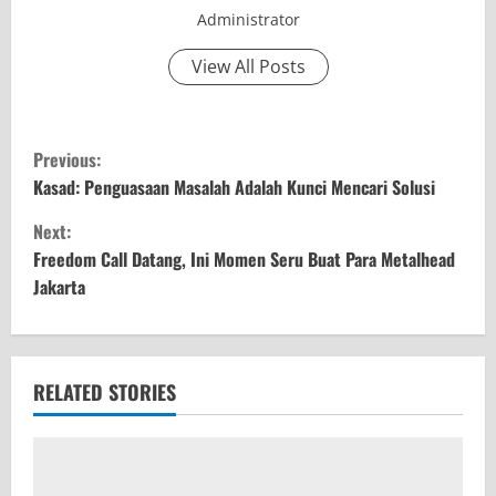
Administrator
View All Posts
C
Previous:
o
Kasad: Penguasaan Masalah Adalah Kunci Mencari Solusi
Next:
n
Freedom Call Datang, Ini Momen Seru Buat Para Metalhead
t
Jakarta
i
n
RELATED STORIES
u
e