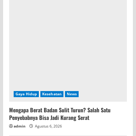
R
e
a
d
i
n
g
Gaya Hidup
Kesehatan
News
Mengapa Berat Badan Sulit Turun? Salah Satu
Penyebabnya Bisa Jadi Kurang Serat
admin
Agustus 6, 2026