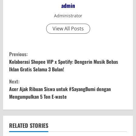
admin
Administrator
View All Posts
C
Previous:
o
Kolaborasi Shopee VIP x Spotify: Dengerin Musik Bebas
Iklan Gratis Selama 3 Bulan!
n
Next:
t
Acer Ajak Ribuan Siswa untuk #SayangBumi dengan
Mengumpulkan 5 Ton E-waste
i
n
u
RELATED STORIES