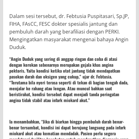
Dalam sesi tersebut, dr. Febtusia Puspitasari, Sp.JP,
FIHA, FAsCC, FESC dokter spesialis jantung dan
pembuluh darah yang berafiliasi dengan PERKI.
Mengingatkan masyarakat mengenai bahaya Angin
Duduk.
“Angin Duduk yang sering di anggap ringan dan coba di atasi
dengan kerokan sebenarnya merupakan gejala khas angina
pektoris. Yaitu kondisi ketika otot jantung tidak mendapatkan
pasokan darah dan oksigen yang cukup,” ujar dr. Febtusia.
“Terutama bila nyeri terasa seperti di tekan di bagian tengah dada,
menjalar ke rahang atau lengan. Atau muncul bahkan saat
beristirahat, kondisi tersebut dapat menjadi tanda peringatan
angina tidak stabil atau infark miokard akut.”
Ia menambahkan, “Jika di biarkan hingga pembuluh darah benar-
benar tersumbat, kondisi ini dapat berujung langsung pada infark
miokard akut atau kematian mendadak. Pasien perlu segera